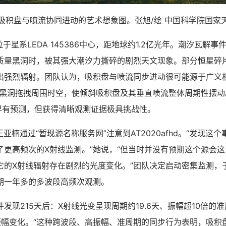
吸积盘与喷流协同进动的艺术想象图。张旭/绘 中国科学院国家
位于星系LEDA 145386中心，距地球约1.2亿光年。潮汐瓦解
质量黑洞时，被其强大潮汐力撕碎的剧烈天文现象。部分恒星碎
出强烈辐射。团队认为，吸积盘与喷流同步进动很可能源于广义相
转黑洞拖拽周围时空，使倾斜吸积盘及其垂直喷流整体周期性摆动
式早有预测，但获得清晰观测证据极具挑战性。
亚楠通过“暂现源名称服务网”注意到AT2020afhd。“发现这
了更高频次的X射线监测。”她说，“但当时并没有预期这个源会
它的X射线辐射存在剧烈的光度变化。”团队决定启动密集监测，
期一年多的多波段高频次观测。
215天后：X射线光变呈现周期约19.6天、振幅超10倍的
振幅变化。“这种跨波段、高振幅、准周期的同步行为表明，吸积