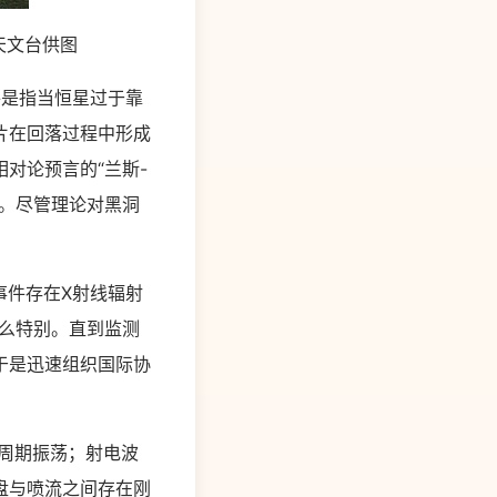
天文台供图
事件是指当恒星过于靠
片在回落过程中形成
对论预言的“兰斯-
。尽管理论对黑洞
个事件存在X射线辐射
这么特别。直到监测
于是迅速组织国际协
准周期振荡；射电波
盘与喷流之间存在刚