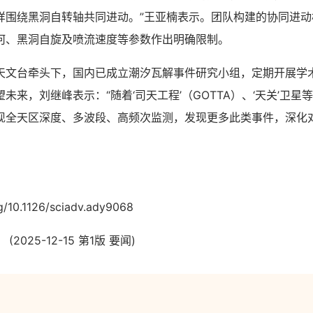
样围绕黑洞自转轴共同进动。”王亚楠表示。团队构建的协同进动
何、黑洞自旋及喷流速度等参数作出明确限制。
台牵头下，国内已成立潮汐瓦解事件研究小组，定期开展学
未来，刘继峰表示：“随着‘司天工程’（GOTTA）、‘天关’卫星
现全天区深度、多波段、高频次监测，发现更多此类事件，深化
：
/10.1126/sciadv.ady9068
25-12-15 第1版 要闻)