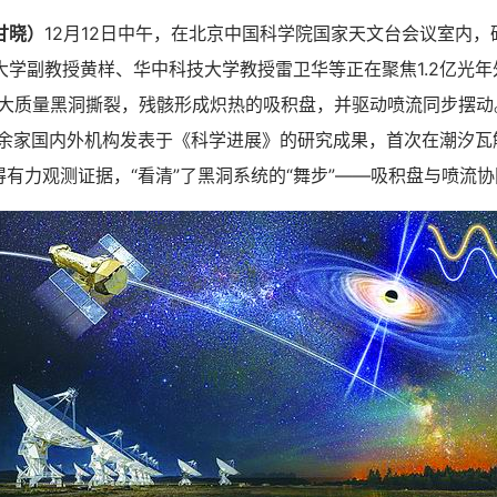
甘晓）
12月12日中午，在北京中国科学院国家天文台会议室内
学副教授黄样、华中科技大学教授雷卫华等正在聚焦1.2亿光年
超大质量黑洞撕裂，残骸形成炽热的吸积盘，并驱动喷流同步摆动
0余家国内外机构发表于《科学进展》的研究成果，首次在潮汐瓦
d中获得有力观测证据，“看清”了黑洞系统的“舞步”——吸积盘与喷流