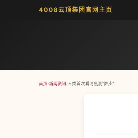
4008云顶集团官网主页
首页
›
新闻资讯
›
人类首次看清黑洞“舞步”