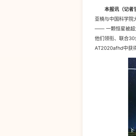
本报讯（记者
亚楠与中国科学院大
—— 一颗恒星被
他们领衔、联合3
AT2020afh