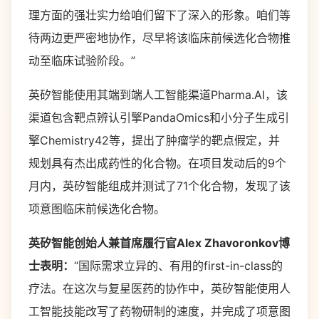
理方面的强壮实力给咱们留下了深入的形象。咱们等
待两边更严密地协作，尽早将该临床前候选化合物推
动至临床试验阶段。”
英矽智能使用其端到端人工智能渠道Pharma.AI，该
渠道包含靶点辨认引擎PandaOmics和小分子生成引
擎Chemistry42等，提出了肿瘤学的靶点假定，并
规划具有杰出成药性的化合物。在项目发动后的9个
月内，英矽智能组成并测试了71个化合物，发现了该
项意图临床前候选化合物。
英矽智能创始人兼首席履行官
Alex Zhavoronkov
博
士表明：
“国际需求立异的、有用的first-in-class的
疗法。在这次与复星医药的协作中，英矽智能使用人
工智能技能改写了药物研制的速度，并完成了项意图