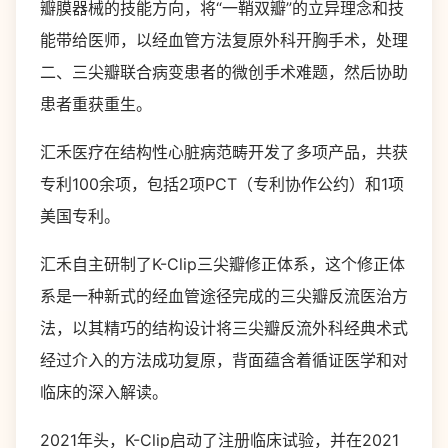
瓣膜器械的技能方向，将“一鞘双瓣”的立异理念和技
能带给医师，以经血管方法复原外科开胸手术，处理
二、三尖瓣联合病变患者的微创手术难题，然后协助
患者重获重生。
汇禾医疗在结构性心脏病范畴开发了多项产品，共获
专利100余项，包括2项PCT（专利协作公约）和1项
美国专利。
汇禾自主研制了K-Clip三尖瓣修正体系，这个修正体
系是一种新式的经血管途径完成的三尖瓣反流医治方
法，以其精巧的结构设计将三尖瓣反流外科经典术式
经过介入的方法成功复原，背面蕴含着循证医学和对
临床的深入解读。
2021年头，K-Clip启动了注册临床试验，并在2021