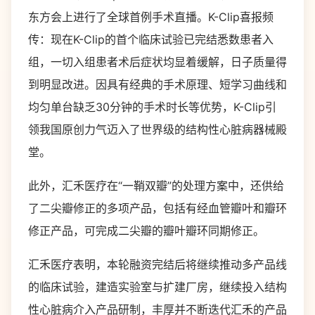
东方会上进行了全球首例手术直播。K-Clip喜报频
传：现在K-Clip的首个临床试验已完结悉数患者入
组，一切入组患者术后症状均显着缓解，日子质量得
到明显改进。因具有经典的手术原理、短学习曲线和
均匀单台缺乏30分钟的手术时长等优势，K-Clip引
领我国原创力气迈入了世界级的结构性心脏病器械殿
堂。
此外，汇禾医疗在“一鞘双瓣”的处理方案中，还供给
了二尖瓣修正的多项产品，包括有经血管瓣叶和瓣环
修正产品，可完成二尖瓣的瓣叶瓣环同期修正。
汇禾医疗表明，本轮融资完结后将继续推动多产品线
的临床试验，建造实验室与扩建厂房，继续投入结构
性心脏病介入产品研制，丰厚并不断迭代汇禾的产品