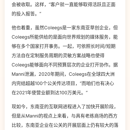
会被收取。这样，“客户就一直能够取得活跃且正面
的投入报答。”
他也着重，虽然
Coleegs
是一家东南亚草创企业，但
Coleegs
所能供给的是面向世界规划的媒体服务，能
够在多个国家打开事务。一起，可依照长时间
/
短期
方法自在定制服务周期的灵敏方案战略也使得
Coleegs
能够面向不同预算层次的企业打开协作。据
Manni
泄漏，
2020
年期间，
Coleegs
在全球四大洲
内完结超越
100
个公关传达项目，“而咱们也有决心
在
2021
年使营业额到达
100
万美元。”
现如今，东南亚的互联网进程进入了加快开展阶段，
但是从
Manni
的视点上来看，与具有老练商场的西方
比较，东南亚企业在公关的开展层面上仍有较大的落