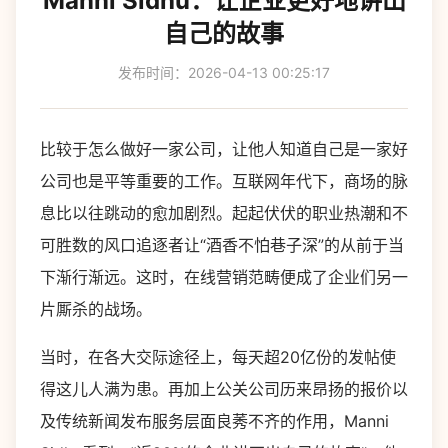
Manni Sidhu：让企业更好地讲出
自己的故事
发布时间：2026-04-13 00:25:17
比较于怎么做好一家公司，让他人知道自己是一家好
公司也是平等重要的工作。互联网年代下，商场的脉
息比以往跳动的愈加剧烈。起起伏伏的职业热潮和不
可胜数的风口追逐者让“酒香不怕巷子深”的从前于当
下渐行渐远。这时，在线营销范畴便成了企业们另一
片厮杀的战场。
当时，在各大交际途径上，每天超
20
亿份的发帖使
得这儿人满为患。再加上公关公司历来昂扬的报价以
及传统新闻发布服务层面良莠不齐的作用，
Manni