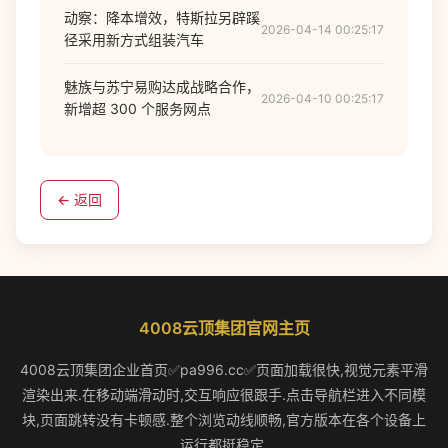
动察：降本增效，特斯拉另辟蹊
2026-04-14 00:25:17
径采用新方式组装汽车
魅族与苏宁易购达成战略合作，
2026-04-10 00:25:17
新增超 300 个服务网点
← 返回
4008云顶集团官网主页
4008云顶集团企业首页✅pa996.cc✅页面加载很快,视觉元素平滑
渲染出来.在移动端滑动时,交互响应很跟手.点击导航栏进入不同模
块,页面跳转没有卡顿感.整个浏览动线顺畅,官方版本在各个设备上
运行都挺稳定.