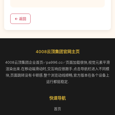
← 返回
4008云顶集团官网主页
4008云顶集团企业首页✅pa996.cc✅页面加载很快,视觉元素平滑
渲染出来.在移动端滑动时,交互响应很跟手.点击导航栏进入不同模
块,页面跳转没有卡顿感.整个浏览动线顺畅,官方版本在各个设备上
运行都挺稳定.
快速导航
首页