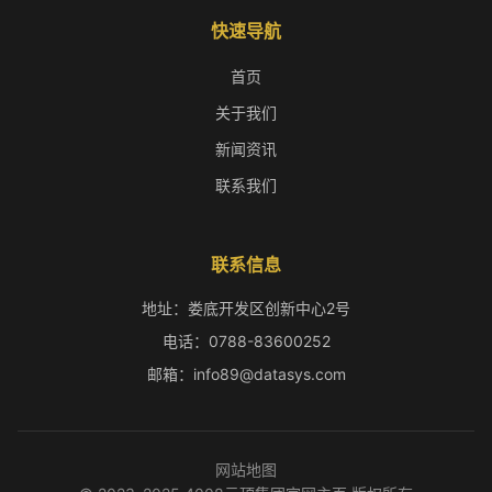
快速导航
首页
关于我们
新闻资讯
联系我们
联系信息
地址：娄底开发区创新中心2号
电话：0788-83600252
邮箱：info89@datasys.com
网站地图