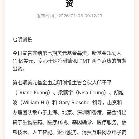
资
发布时间：2026-01-06 09:12:29
启明创投
今日宣告完结第七期美元基金募资，新基金规划为
11 亿美元，专心于医疗健康和 TMT 两个范畴的前期
出资。
第七期美元基金由启明创投主管合伙人邝子平
（Duane Kuang）、梁颕宇（Nisa Leung）、胡旭
波（William Hu）和 Gary Rieschel 领导，出资和
办理团队散布于上海、北京、深圳和香港。基金将出
资于生物医药、医疗器械、基因确诊、医疗服务，信
息技术、人工智能、企业服务、消费互联网及电子商