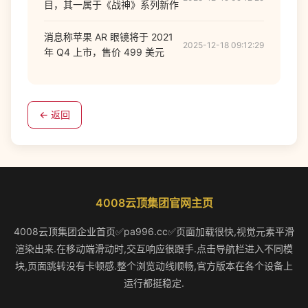
目，其一属于《战神》系列新作
消息称苹果 AR 眼镜将于 2021
2025-12-18 09:12:29
年 Q4 上市，售价 499 美元
← 返回
4008云顶集团官网主页
4008云顶集团企业首页✅pa996.cc✅页面加载很快,视觉元素平滑
渲染出来.在移动端滑动时,交互响应很跟手.点击导航栏进入不同模
块,页面跳转没有卡顿感.整个浏览动线顺畅,官方版本在各个设备上
运行都挺稳定.