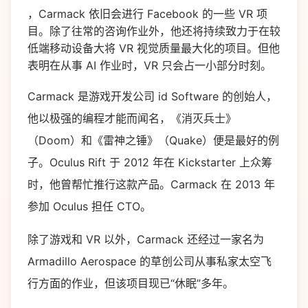
，Carmack 依旧会进行 Facebook 的一些 VR 项
目。除了往常的咨询作业外，他还将持续致力于在较
低端移动设备大将 VR 视觉质量最大化的项目。但他
表明在从事 AI 作业时，VR 只会占一小部分时刻。
Carmack 是游戏开发公司 id Software 的创始人，
他以极强的编程才能而闻名，《消灭兵士》
（Doom）和《雷神之锤》（Quake）便是最好的例
子。Oculus Rift 于 2012 年在 Kickstarter 上众筹
时，他曾帮忙推行这款产品。Carmack 在 2013 年
参加 Oculus 担任 CTO。
除了游戏和 VR 以外，Carmack 还经过一家名为
Armadillo Aerospace 的草创公司从事私家太空飞
行方面的作业，但该项目现已“休眠”多年。