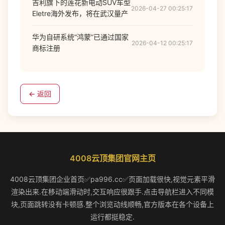
吉利旗下的莲花新电动SUV车型
2026-04-27 00:25:17
Eletre海外发布，将在武汉量产
华为自研系统“鸿蒙”已通过国家
2026-04-12 00:25:17
商标注册
← 返回
4008云顶集团官网主页
4008云顶集团企业首页✅pa996.cc✅页面加载很快,视觉元素平滑
渲染出来.在移动端滑动时,交互响应很跟手.点击导航栏进入不同模
块,页面跳转没有卡顿感.整个浏览动线顺畅,官方版本在各个设备上
运行都挺稳定.