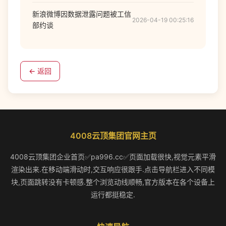
新浪微博因数据泄露问题被工信
2026-04-19 00:25:16
部约谈
← 返回
4008云顶集团官网主页
4008云顶集团企业首页✅pa996.cc✅页面加载很快,视觉元素平滑
渲染出来.在移动端滑动时,交互响应很跟手.点击导航栏进入不同模
块,页面跳转没有卡顿感.整个浏览动线顺畅,官方版本在各个设备上
运行都挺稳定.