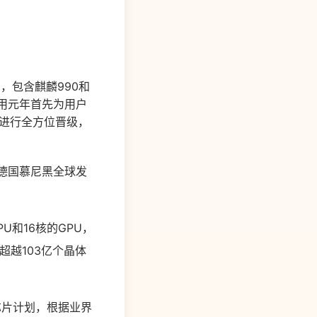
，包含麒麟990和
G商用元年首先为用户
面进行全方位晋级，
在德国慕尼黑全球发
U和16核的GPU，
超越103亿个晶体
机芯片计划，根据业界