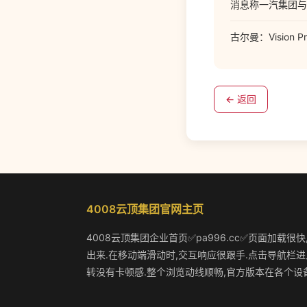
消息称一汽集团与
古尔曼：Vision
← 返回
4008云顶集团官网主页
4008云顶集团企业首页✅pa996.cc✅页面加载很
出来.在移动端滑动时,交互响应很跟手.点击导航栏进
转没有卡顿感.整个浏览动线顺畅,官方版本在各个设