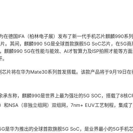
为在德国IFA（柏林电子展）发布了新一代手机芯片麒麟990系列
芯片。其间，麒麟990 5G是全球首款旗舰5G SoC芯片，在5
，麒麟990 5G在性能与能效、AI才智算力及ISP拍照才能等方
杆。
列芯片将在华为Mate30系列首发搭载。该款产品将于9月19日
余承东称，麒麟990是世界上最为强壮的5G SOC，搭载了8核CP
）和NSA（非独立组网）双组网，7nm+ EUV工艺制程，集成了
 5G是华为推出的全球首款旗舰5G SoC，是业界最小的5G手