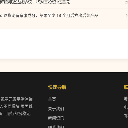
拜腾接近达成协议，将对其投资1亿美元
2
 Pro 退货潮有夸张成分，苹果至少 18 个月后推出后续产品
2
快速导航
地
快,视觉元素平滑渲染
首页
入不同模块,页面跳
电
关于我们
备上运行都挺稳定.
邮
新闻资讯
联系我们