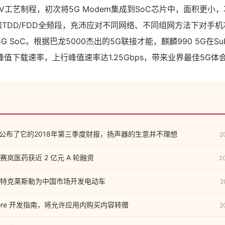
EUV工艺制程，初次将5G Modem集成到SoC芯片中，面积更小
构和TDD/FDD全频段，充沛应对不同网络、不同组网方法下对手
 SoC。根据巴龙5000杰出的5G联接才能，麒麟990 5G在Su
s峰值下载速率，上行峰值速率达1.25Gbps，带来业界最佳5G体
os公布了它的2018年第三季度财报，扬声器的生意并不理想
2
岚医药获近 2 亿元 A 轮融资
2
特克莱斯勒为中国市场开发电动车
2
Store 开发指南，将允许应用内购买内容转赠
2