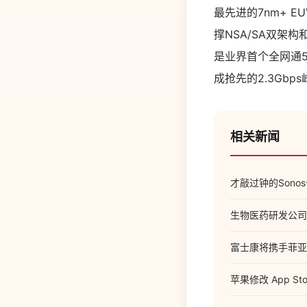
最先进的7nm+ 
撑NSA/SA双架
是业界首个全网通5G
成抢先的2.3Gbp
相关新闻
才敲过钟的Son
生物医药研发公司赛
富士康将携手菲亚
苹果修改 App 