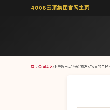
4008云顶集团官网主页
首页
›
新闻资讯
›
那些靠声音“治愈”和发家致富的年轻