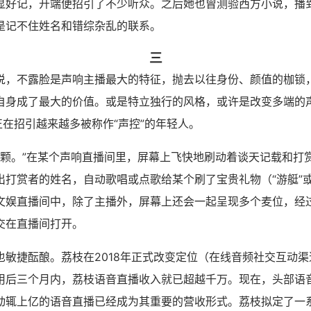
显好记，开端便招引了不少听众。之后她也曾测验西方小说，播
是记不住姓名和错综杂乱的联系。
三
说，不露脸是声响主播最大的特征，抛去以往身份、颜值的枷锁
自身成了最大的价值。或是特立独行的风格，或许是改变多端的
正在招引越来越多被称作“声控”的年轻人。
枝一颗。”在某个声响直播间里，屏幕上飞快地刷动着谈天记载和打
出打赏者的姓名，自动歌唱或点歌给某个刷了宝贵礼物（“游艇”或
文娱直播间中，除了主播外，屏幕上还会一起呈现多个麦位，经
交在直播间打开。
也敏捷酝酿。荔枝在2018年正式改变定位（在线音频社交互动
用后三个月内，荔枝语音直播收入就已超越千万。现在，头部语
动辄上亿的语音直播已经成为其重要的营收形式。荔枝拟定了一