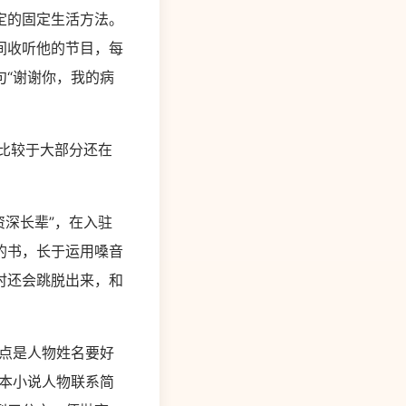
定的固定生活方法。
间收听他的节目，每
“谢谢你，我的病
比较于大部分还在
资深长辈”，在入驻
的书，长于运用嗓音
时还会跳脱出来，和
点是人物姓名要好
本小说人物联系简