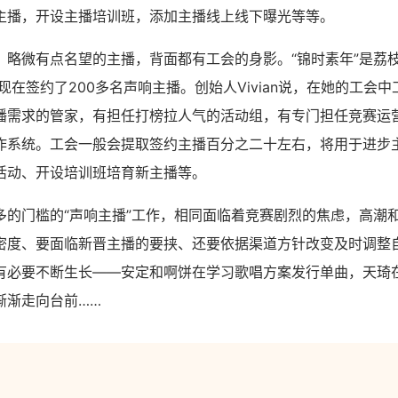
主播，开设主播培训班，添加主播线上线下曝光等等。
，略微有点名望的主播，背面都有工会的身影。“锦时素年”是荔
立，现在签约了200多名声响主播。创始人Vivian说，在她的工会
播需求的管家，有担任打榜拉人气的活动组，有专门担任竞赛运
作系统。工会一般会提取签约主播百分之二十左右，将用于进步
活动、开设培训班培育新主播等。
多的门槛的“声响主播”工作，相同面临着竞赛剧烈的焦虑，高潮
密度、要面临新晋主播的要挟、还要依据渠道方针改变及时调整
有必要不断生长——安定和啊饼在学习歌唱方案发行单曲，天琦
渐渐走向台前……