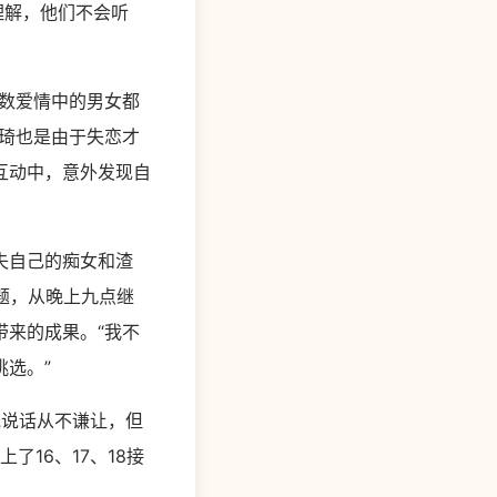
理解，他们不会听
数爱情中的男女都
琦也是由于失恋才
互动中，意外发现自
失自己的痴女和渣
题，从晚上九点继
来的成果。“我不
选。”
他说话从不谦让，但
了16、17、18接