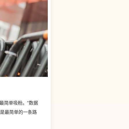
最简单吸粉。”数据
友是最简单的一条路