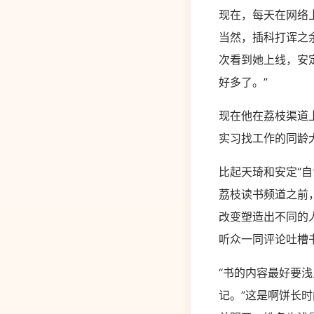
现在，每天在网络
当然，插科打诨之
次看到她上线，安
好多了。”
现在他在荔枝渠道
实习找工作的同龄大
比起天琦和安定“自
荔枝读书频道之前
改变塑造出不同的
听众一同评论吐槽
“书的内容最好要
记。”这是啊饼长