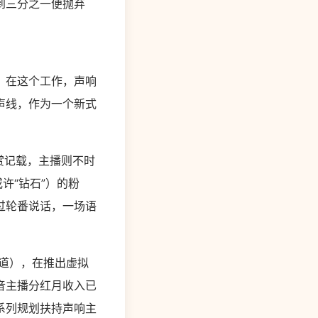
到三分之一便抛弃
，在这个工作，声响
声线，作为一个新式
赏记载，主播则不时
许“钻石”）的粉
过轮番说话，一场语
渠道），在推出虚拟
音主播分红月收入已
系列规划扶持声响主