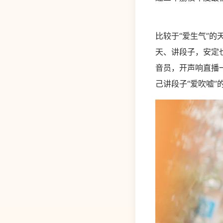
比较于“爱生气”
天、讲段子，安定
音员，开声响直播
己讲段子“爱吹嘘