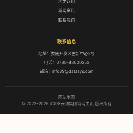
关于我们
新闻资讯
联系我们
联系信息
地址：娄底开发区创新中心2号
电话：0788-83600252
邮箱：info89@datasys.com
网站地图
© 2023–2025 4008云顶集团官网主页 版权所有