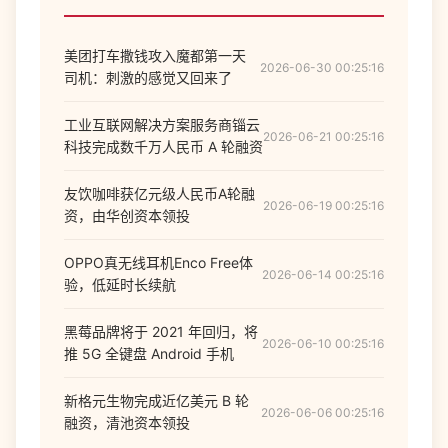
美团打车撒钱攻入魔都第一天
2026-06-30 00:25:16
司机：刺激的感觉又回来了
工业互联网解决方案服务商锱云
2026-06-21 00:25:16
科技完成数千万人民币 A 轮融资
友饮咖啡获亿元级人民币A轮融
2026-06-19 00:25:16
资，由华创资本领投
OPPO真无线耳机Enco Free体
2026-06-14 00:25:16
验，低延时长续航
黑莓品牌将于 2021 年回归，将
2026-06-10 00:25:16
推 5G 全键盘 Android 手机
新格元生物完成近亿美元 B 轮
2026-06-06 00:25:16
融资，清池资本领投