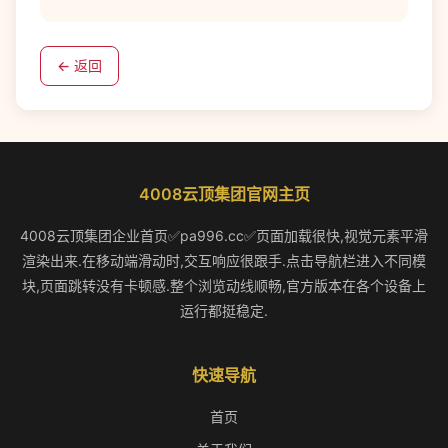
← 返回
4008云顶集团官网主页
4008云顶集团企业首页✅pa996.cc✅页面加载很快,视觉元素平滑
渲染出来.在移动端滑动时,交互响应很跟手.点击导航栏进入不同模
块,页面跳转没有卡顿感.整个浏览动线顺畅,官方版本在各个设备上
运行都挺稳定.
快速导航
首页