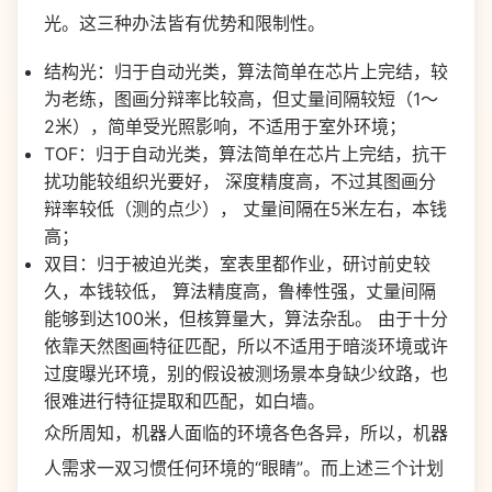
光。这三种办法皆有优势和限制性。
结构光：归于自动光类，算法简单在芯片上完结，较
为老练，图画分辩率比较高，但丈量间隔较短（1～
2米），简单受光照影响，不适用于室外环境；
TOF：归于自动光类，算法简单在芯片上完结，抗干
扰功能较组织光要好， 深度精度高，不过其图画分
辩率较低（测的点少）， 丈量间隔在5米左右，本钱
高；
双目：归于被迫光类，室表里都作业，研讨前史较
久，本钱较低， 算法精度高，鲁棒性强，丈量间隔
能够到达100米，但核算量大，算法杂乱。 由于十分
依靠天然图画特征匹配，所以不适用于暗淡环境或许
过度曝光环境，别的假设被测场景本身缺少纹路，也
很难进行特征提取和匹配，如白墙。
众所周知，机器人面临的环境各色各异，所以，机器
人需求一双习惯任何环境的“眼睛”。而上述三个计划