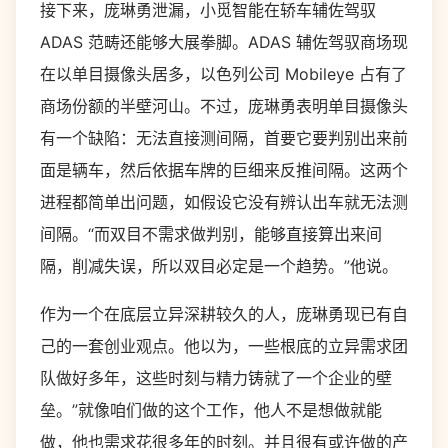
接下来，庞琳勇泄漏，小觅智能在轿车辅佐驾驭
ADAS 范畴还能够大展拳脚。ADAS 辅佐驾驭商场现
在以单目摄像头居多，以色列公司 Mobileye 占有了
商场份额的半壁河山。不过，庞琳勇表明单目摄像头
有一个缺陷：无法直接测间隔，首要它要判别出来前
面是辆车，然后依据车牌的巨细来反推间隔。这两个
进程都简单出问题，如假设它没有辨认出车就无法测
间隔。“而双目不需求做判别，能够直接算出来间
隔，削减失误，所以双目必定是一个趋势。”他说。
作为一个在底层立异深耕较久的人，庞琳勇现已有自
己的一套创业观点。他以为，一些根底的立异需求团
队做好多年，这些时刻与精力铸就了一个企业的壁
垒。”就像咱们做的这个工作，他人不是想做就能
做，他也需求花很多年的时刻。并且很有或许做的产