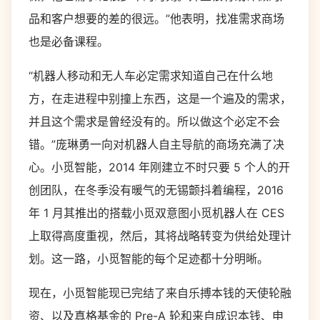
品和客户想要的差的很远。”他表明，找准需求商场
也是必备课程。
“机器人移动和无人车必定需求知道自己在什么地
方，在走进程中别撞上东西，这是一个遍及的需求，
并且这个需求是曾经没有的。所以做这个必定不会
错。”庞琳勇一向对机器人自主导航的商场充满了决
心。小觅智能，2014 年刚建立不时只要 5 个人的开
创团队，在冬季没有暖气的无锡颤抖着编程，2016
年 1 月其推出的搭载小觅双意图小觅机器人在 CES
上取得高度重视，然后，其将战略转变为供给处理计
划。这一路，小觅智能的每个足迹都十分明晰。
现在，小觅智能现已完结了来自乐搏本钱的天使轮融
资、以及真格基金的 Pre-A 轮和来自成识本钱、申