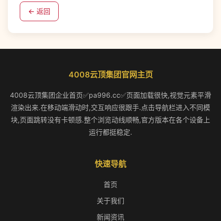
← 返回
4008云顶集团官网主页
4008云顶集团企业首页✅pa996.cc✅页面加载很快,视觉元素平滑
渲染出来.在移动端滑动时,交互响应很跟手.点击导航栏进入不同模
块,页面跳转没有卡顿感.整个浏览动线顺畅,官方版本在各个设备上
运行都挺稳定.
快速导航
首页
关于我们
新闻资讯