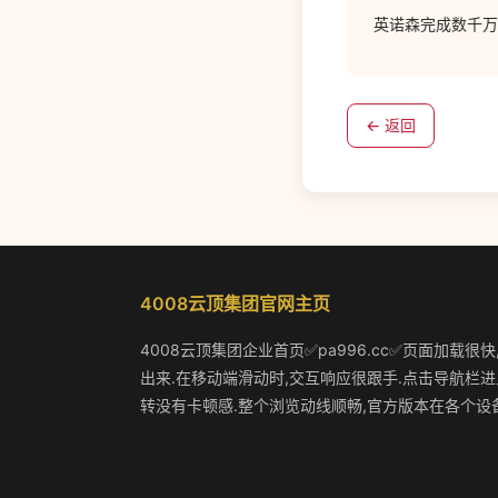
英诺森完成数千万
← 返回
4008云顶集团官网主页
4008云顶集团企业首页✅pa996.cc✅页面加载很
出来.在移动端滑动时,交互响应很跟手.点击导航栏进
转没有卡顿感.整个浏览动线顺畅,官方版本在各个设