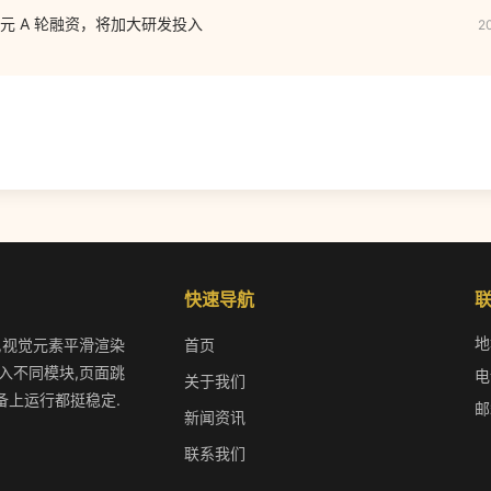
元 A 轮融资，将加大研发投入
2
快速导航
地
快,视觉元素平滑渲染
首页
入不同模块,页面跳
电
关于我们
备上运行都挺稳定.
邮
新闻资讯
联系我们