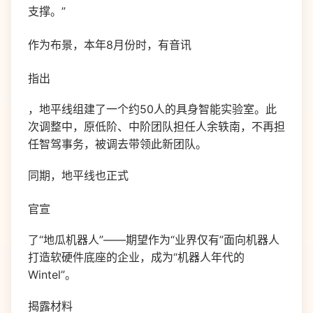
支撑。”
作为布景，本年8月份时，有音讯
指出
，地平线组建了一个约50人的具身智能实验室。此
次调整中，原低阶、中阶团队担任人余轶南，不再担
任智驾事务，被调去带领此新团队。
同期，地平线也正式
官宣
了“地瓜机器人”——期望作为“业界仅有”面向机器人
打造软硬件底座的企业，成为“机器人年代的
Wintel”。
揭露材料