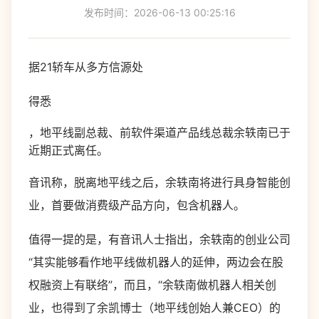
发布时间：2026-06-13 00:25:16
据21轿车从多方信源处
得悉
，地平线副总裁、前软件渠道产品线总裁余轶南已于
近期正式离任。
音讯称，脱离地平线之后，余轶南将进行具身智能创
业，首要做消费级产品方向，包含机器人。
值得一提的是，有音讯人士指出，余轶南的创业公司
“其实能够看作地平线做机器人的延伸，两边会在股
权融资上有联络”，而且，“余轶南做机器人相关创
业，也得到了余凯博士（地平线创始人兼CEO）的