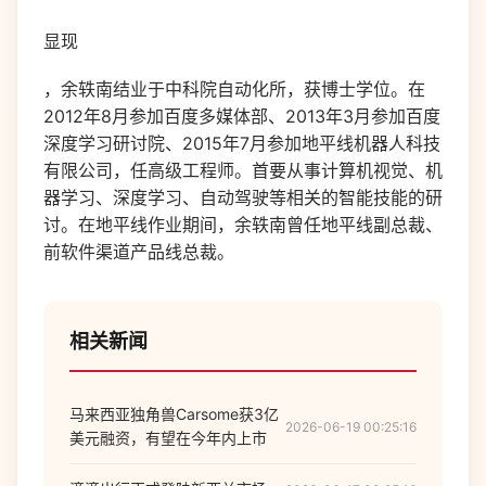
显现
，余轶南结业于中科院自动化所，获博士学位。在
2012年8月参加百度多媒体部、2013年3月参加百度
深度学习研讨院、2015年7月参加地平线机器人科技
有限公司，任高级工程师。首要从事计算机视觉、机
器学习、深度学习、自动驾驶等相关的智能技能的研
讨。在地平线作业期间，余轶南曾任地平线副总裁、
前软件渠道产品线总裁。
相关新闻
马来西亚独角兽Carsome获3亿
2026-06-19 00:25:16
美元融资，有望在今年内上市