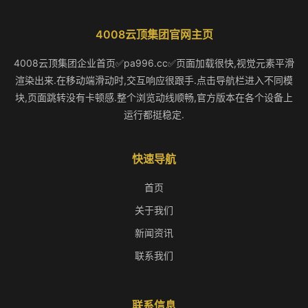
4008云顶集团官网主页
4008云顶集团企业首页✅pa996.cc✅页面加载很快,视觉元素平滑
渲染出来.在移动端滑动时,交互响应很跟手.点击导航栏进入不同模
块,页面跳转没有卡顿感.整个浏览动线顺畅,官方版本在各个设备上
运行都挺稳定.
快速导航
首页
关于我们
新闻资讯
联系我们
联系信息