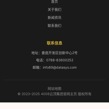
首页
关于我们
新闻资讯
联系我们
联系信息
地址：娄底开发区创新中心2号
电话：0788-83600252
邮箱：info89@datasys.com
网站地图
© 2023–2025 4008云顶集团官网主页 版权所有