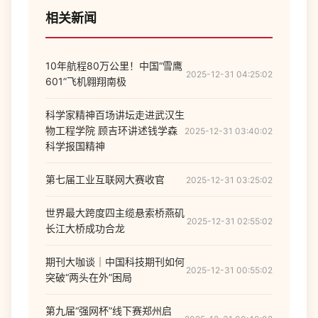
相关新闻
10年航程80万公里！中国“雪鹰
2025-12-31 04:25:02
601”飞机翱翔南极
科学家精神百场讲坛走进武汉生
物工程学院 顾吉环讲述钱学森
2025-12-31 03:40:02
科学报国精神
第七届工业互联网大赛收官
2025-12-31 03:25:02
世界最大跨度四主缆悬索桥燕矶
2025-12-31 02:55:02
长江大桥成功合龙
期刊大咖谈｜中国科技期刊如何
2025-12-31 00:55:02
突破“两头在外”困局
第九届“强网杯”线下赛郑州启