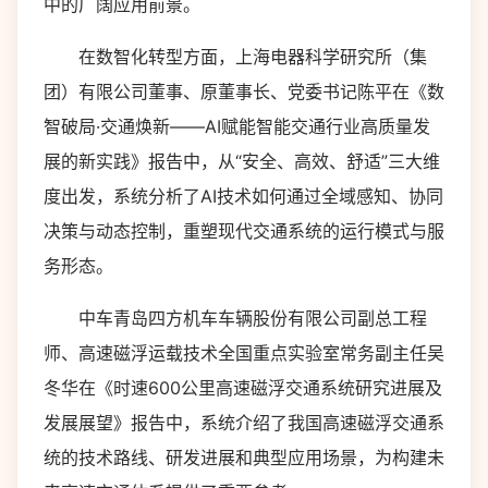
中的广阔应用前景。
在数智化转型方面，上海电器科学研究所（集
团）有限公司董事、原董事长、党委书记陈平在《数
智破局·交通焕新——AI赋能智能交通行业高质量发
展的新实践》报告中，从“安全、高效、舒适”三大维
度出发，系统分析了AI技术如何通过全域感知、协同
决策与动态控制，重塑现代交通系统的运行模式与服
务形态。
中车青岛四方机车车辆股份有限公司副总工程
师、高速磁浮运载技术全国重点实验室常务副主任吴
冬华在《时速600公里高速磁浮交通系统研究进展及
发展展望》报告中，系统介绍了我国高速磁浮交通系
统的技术路线、研发进展和典型应用场景，为构建未