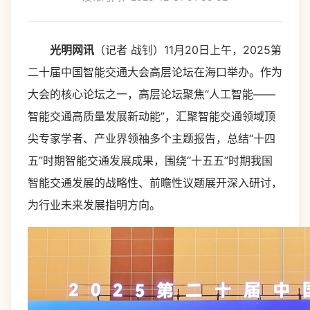
光明网讯
（记者 战钊）11月20日上午，2025第
二十届中国智能交通大会高层论坛在海口举办。作为
大会的核心论坛之一，高层论坛聚焦“人工智能——
智能交通高质量发展新动能”，汇聚智能交通领域顶
尖专家学者、产业界领袖多个主题报告，总结“十四
五”时期智能交通发展成果，围绕“十五五”时期我国
智能交通发展的战略性、前瞻性议题展开深入研讨，
为行业未来发展指明方向。