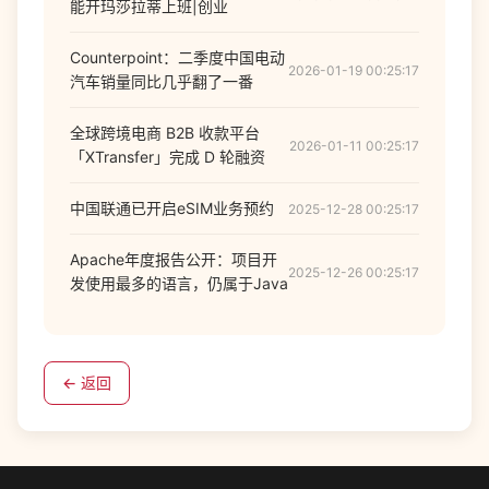
能开玛莎拉蒂上班|创业
Counterpoint：二季度中国电动
2026-01-19 00:25:17
汽车销量同比几乎翻了一番
全球跨境电商 B2B 收款平台
2026-01-11 00:25:17
「XTransfer」完成 D 轮融资
中国联通已开启eSIM业务预约
2025-12-28 00:25:17
Apache年度报告公开：项目开
2025-12-26 00:25:17
发使用最多的语言，仍属于Java
← 返回