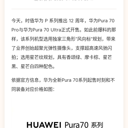
今天，时值华为 P 系列推出 12 周年，华为Pura 70
Pro与华为Pura 70 Ultra正式开售。如此前爆料的那
样，该系列机型选用独家三角形“风向标”规划，带来
了业界创始超聚光弹性摄像头，支撑超高速风驰闪
拍；选用星芒纹规划，具有香颂绿、摩卡棕、星芒
黑、星芒白四种配色。
依据官方信息，华为全新Pura 70系列起售时刻和不
同装备对应价格如图：