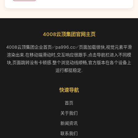
4008云顶集团官网主页
4008云顶集团企业首页✅pa996.cc✅页面加载很快,视觉元素平滑
渲染出来.在移动端滑动时,交互响应很跟手.点击导航栏进入不同模
块,页面跳转没有卡顿感.整个浏览动线顺畅,官方版本在各个设备上
运行都挺稳定.
快速导航
首页
关于我们
新闻资讯
联系我们