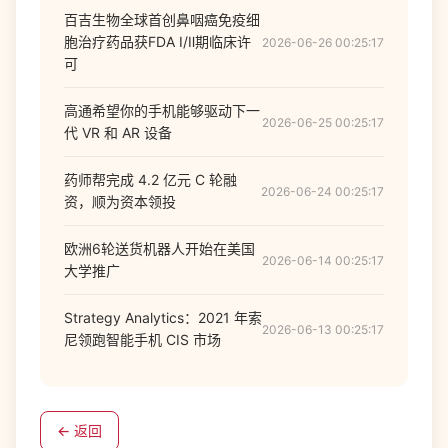
百吉生物全球首创鼻咽癌免疫细
胞治疗药品获FDA Ⅰ/Ⅱ期临床许
2026-06-26 00:25:17
可
高通希望你的手机能够驱动下一
2026-06-25 00:25:17
代 VR 和 AR 设备
药师帮完成 4.2 亿元 C 轮融
2026-06-24 00:25:17
资，顺为资本领投
欧洲6轮送货机器人开始在美国
2026-06-14 00:25:17
大学推广
Strategy Analytics：2021 年索
2026-06-13 00:25:17
尼领跑智能手机 CIS 市场
← 返回