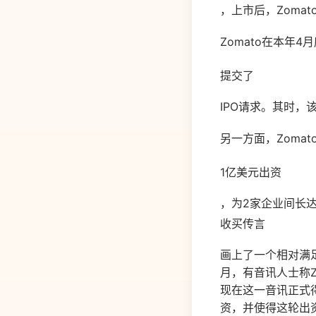
，上市后，Zoma
Zomato在本年
提交了
IPO请求。其时，
另一方面，Zomat
1亿美元出资
，为2家企业间长
收买传言
画上了一个相对满足
月，有音讯人士称Z
现在这一音讯正式得
资，并使得这轮出资