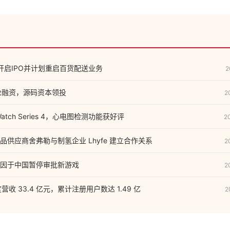
周开启IPO并计划重启百货配送业务
2
 轮融资，源码资本领投
2
Watch Series 4，心电图检测功能获好评
2
供应商舍弗勒与制氢企业 Lhyfe 建立合作关系
2
因于中国暂停审批新游戏
2
营收 33.4 亿元，累计注册用户数达 1.49 亿
2