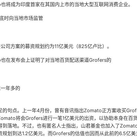
to也将成为印度首家在其国内上市的当地大型互联网消费企业。
4月底时向当地市场监管
该公司方案的募资规划约为11亿美元（825亿卢比）。
o也在发布会上证明了对当地百货配送渠道Grofers的
达一年多的
的句点。上一年4月份，曾有音讯指出Zomato正方案收买Grof
omato将会Grofers进行一笔1亿美元的出资，以协助本身在
到落地。不过，也有匿名人士指出，山君基金也加入了Zomato对G
规划到达1.2亿美元。而Grofers的估值也因而从此前的6.5亿