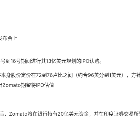
发布会上
4号到16号期间进行其13亿美元规划的IPO认购。
o将本身股价定价在72到76卢比之间（约合96美分到1美元），方针
omato期望将IPO估值
PO后，Zomato将在银行持有20亿美元资金，并在印度证券交易