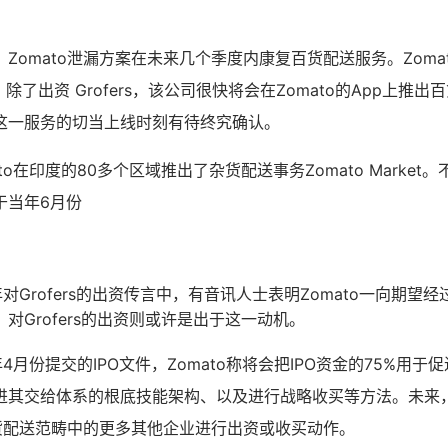
Zomato泄漏方案在未来几个季度内康复百货配送服务。Zoma
al称，除了出资 Grofers，该公司很快将会在Zomato的App上
这一服务的切当上线时刻有待终究确认。
to在印度的80多个区域推出了杂货配送事务Zomato Market
于当年6月份
年对Grofers的出资传言中，有音讯人士表明Zomato一向期望
对Grofers的出资则或许是出于这一动机。
年
4
月份提交的
IPO
文件，
Zomato
称将会把
IPO
资金的
75%
用于促
进其交给体系的根底技能架构、以及进行战略收买等方法。未来
货配送范畴中的更多其他企业进行出资或收买动作。