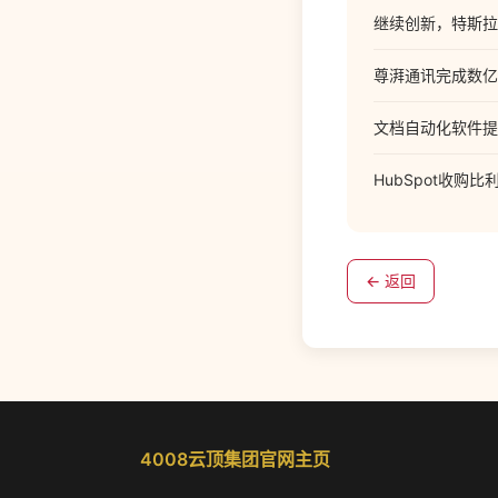
继续创新，特斯拉将推
尊湃通讯完成数亿元
文档自动化软件提供
HubSpot收购比
← 返回
4008云顶集团官网主页