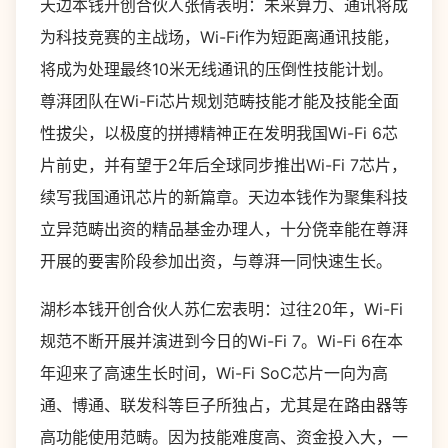
天边本钱开创合伙人张倩表明：未来算力、通讯将成
为科技竞赛的主战场，Wi-Fi作为短距离通讯技能，
将成为处理最终10米无线通讯的压倒性技能计划。
尊湃团队在Wi-Fi芯片规划范畴技能才能及技能全面
性拔尖，以极度的拼搏精神正在发明我国Wi-Fi 6芯
片前史，并有望于2年后全球同步推出Wi-Fi 7芯片，
续写我国通讯芯片的新篇章。天边本钱作为聚集科技
立异范畴出资的精品基金办理人，十分侥幸能在尊湃
开展的要害阶段参加出资，与尊湃一同快速生长。
湖杉本钱开创合伙人苏仁宏表明：过往20年，Wi-Fi
规范不断开展并演进到今日的Wi-Fi 7。Wi-Fi 6在本
年迎来了高速生长时间，Wi-Fi SoC芯片一向为高
通、博通、联发科等巨子所独占，尤其是在路由器等
高功能使用范畴。因为技能难度高、资金投入大，一