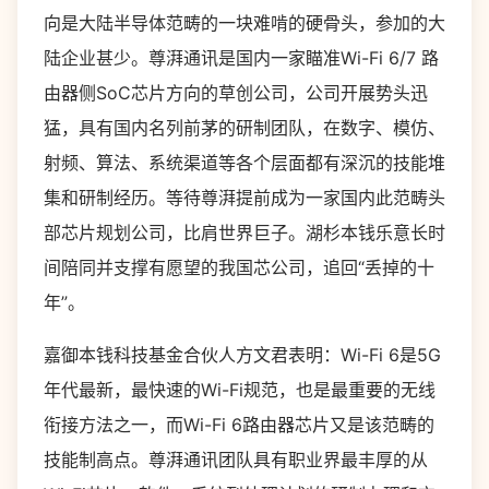
向是大陆半导体范畴的一块难啃的硬骨头，参加的大
陆企业甚少。尊湃通讯是国内一家瞄准Wi-Fi 6/7 路
由器侧SoC芯片方向的草创公司，公司开展势头迅
猛，具有国内名列前茅的研制团队，在数字、模仿、
射频、算法、系统渠道等各个层面都有深沉的技能堆
集和研制经历。等待尊湃提前成为一家国内此范畴头
部芯片规划公司，比肩世界巨子。湖杉本钱乐意长时
间陪同并支撑有愿望的我国芯公司，追回“丢掉的十
年”。
嘉御本钱科技基金合伙人方文君表明：Wi-Fi 6是5G
年代最新，最快速的Wi-Fi规范，也是最重要的无线
衔接方法之一，而Wi-Fi 6路由器芯片又是该范畴的
技能制高点。尊湃通讯团队具有职业界最丰厚的从