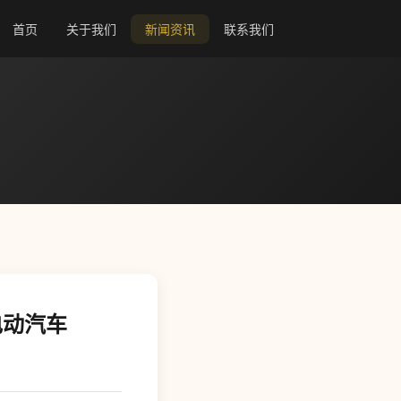
首页
关于我们
新闻资讯
联系我们
电动汽车