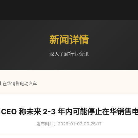
新闻详情
深入了解行业资讯
能停止在华销售电动汽车
 CEO 称未来 2-3 年内可能停止在华销售
发布时间：2026-01-03 00:25:17