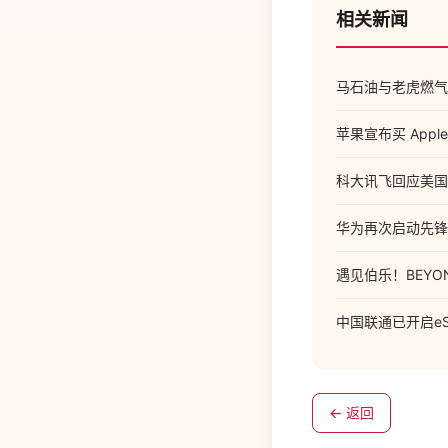
相关新闻
马石油与老虎燃气
苹果宣布买 Apple
科大讯飞回应美国
华为再次启动先锋计
遇见伯乐！BEYO
中国联通已开启e
← 返回