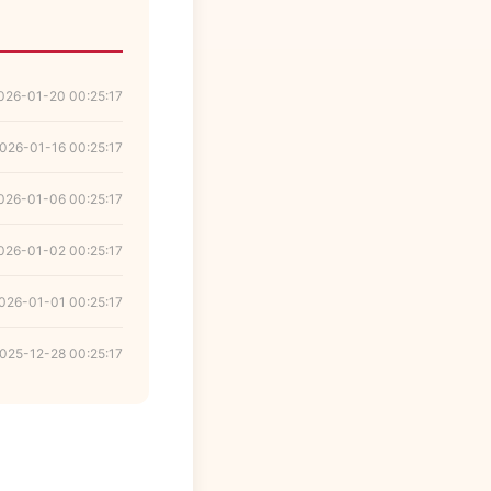
026-01-20 00:25:17
026-01-16 00:25:17
026-01-06 00:25:17
026-01-02 00:25:17
026-01-01 00:25:17
025-12-28 00:25:17