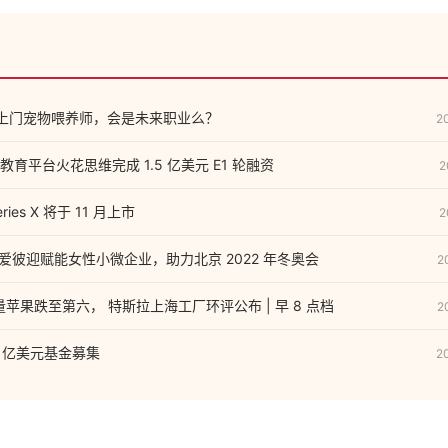
的上门宠物喂养师，会是未来职业么？
2
育平台火花思维完成 1.5 亿美元 E1 轮融资
2
ries X 将于 11 月上市
2
rbnb 爱彼迎赋能女性小微企业，助力北京 2022 年冬奥会
2
苹果跌至第六， 特斯拉上海工厂环评公布 | 早 8 点档
2
7 亿美元基金募集
2