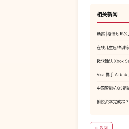
相关新闻
动察 |疫情炒热
在线儿童思维训练教
微软确认 Xbox Se
Visa 携手 Ai
中国智能机Q3销量
愉悦资本完成超 
← 返回