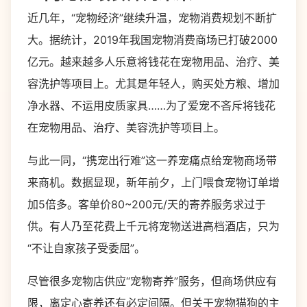
近几年，“宠物经济”继续升温，宠物消费规划不断扩
大。据统计，2019年我国宠物消费商场已打破2000
亿元。越来越多人乐意将钱花在宠物用品、治疗、美
容洗护等项目上。尤其是年轻人，购买处方粮、增加
净水器、不运用皮质家具……为了爱宠不吝斥将钱花
在宠物用品、治疗、美容洗护等项目上。
与此一同，“携宠出行难”这一养宠痛点给宠物商场带
来商机。数据显现，新年前夕，上门喂食宠物订单增
加5倍多。客单价80~200元/天的寄养服务求过于
供。有人乃至花费上千元将宠物送进高档酒店，只为
“不让自家孩子受委屈”。
尽管很多宠物店供应“宠物寄养”服务，但商场供应有
限，离定心寄养还有必定间隔。但关于宠物猫狗的主