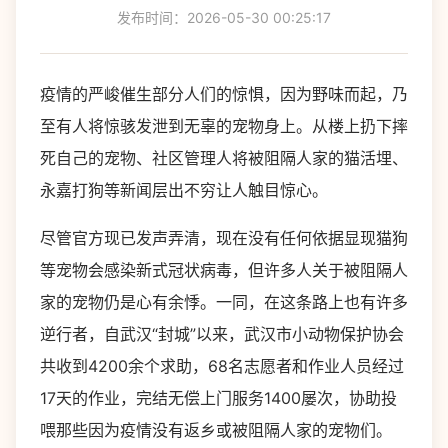
发布时间：2026-05-30 00:25:17
疫情的严峻催生部分人们的惊惧，因为野味而起，乃
至有人将惊骇发泄到无辜的宠物身上。从楼上扔下摔
死自己的宠物、社区管理人将被阻隔人家的猫活埋、
永嘉打狗等新闻层出不穷让人触目惊心。
尽管官方现已发声弄清，现在没有任何依据显现猫狗
等宠物会感染新式冠状病毒，但许多人关于被阻隔人
家的宠物仍是心有余悸。一同，在这条路上也有许多
逆行者，自武汉“封城”以来，武汉市小动物保护协会
共收到4200余个求助，68名志愿者和作业人员经过
17天的作业，完结无偿上门服务1400屡次，协助投
喂那些因为疫情没有返乡或被阻隔人家的宠物们。