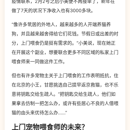
疫情联系，2月2号之后小美便不再接单了，新年在
做了7天的状况下净收入也有3000多块。
“像许多茕居的外地人，越来越多的人开端养猫养
狗，并且越来越舍得给它们花钱。节假日或出差的时
分，上门喂食仍是挺有需求的。”小美说，现在她正
在开展这个副业，想要联合更多不同区域的私家上门
喂食师来一同做这件工作。
但也有许多宠物主关于上门喂食的工作表明抵抗，住
在北京的小王，甘愿挑选自己提早返京救猫，也不乐
意将钥匙交给生疏人。“把钥匙交给生疏人，他们如
果拿去仿制一把怎么办，或许有些居心不良的人借喂
猫的由头来优待怎么办……”
上门宠物喂食师的未来？