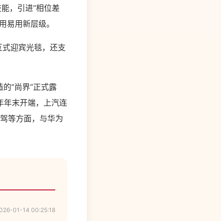
技能，引进“相位差
用易用新层级。
交互式迎宾光毯，还支
造的“尚界”正式露
年年末开端，上汽连
智驾等方面，与华为
026-01-14 00:25:18