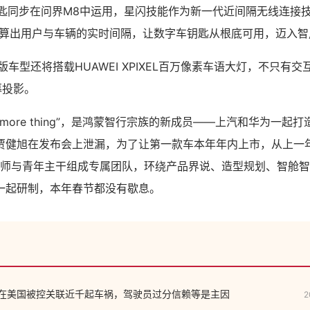
闪车钥匙同步在问界M8中运用，星闪技能作为新一代近间隔无线连接
计算出用户与车辆的实时间隔，让数字车钥匙从根底可用，迈入智
版车型还将搭载HUAWEI XPIXEL百万像素车语大灯，不只有
幕投影。
 more thing”，是鸿蒙智行宗族的新成员——上汽和华为一起打
贾健旭在发布会上泄漏，为了让第一款车本年年内上市，从上一
工程师与青年主干组成专属团队，环绕产品界说、造型规划、智舱
一起研制，本年春节都没有歇息。
ilot 在美国被控关联近千起车祸，驾驶员过分信赖等是主因
2