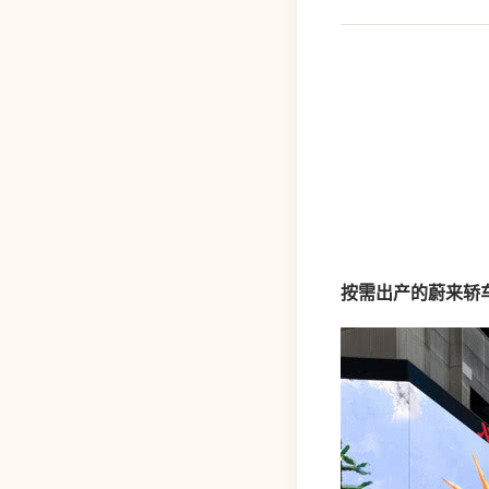
按需出产的蔚来轿