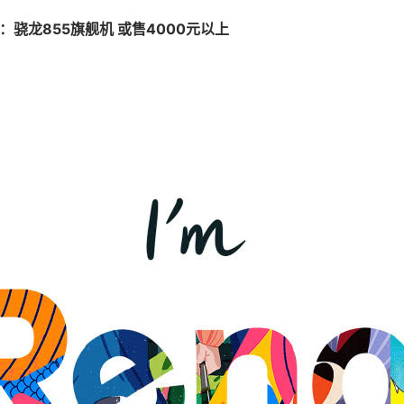
宣：骁龙855旗舰机 或售4000元以上