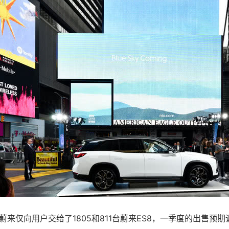
，蔚来仅向用户交给了1805和811台蔚来ES8，一季度的出售预期