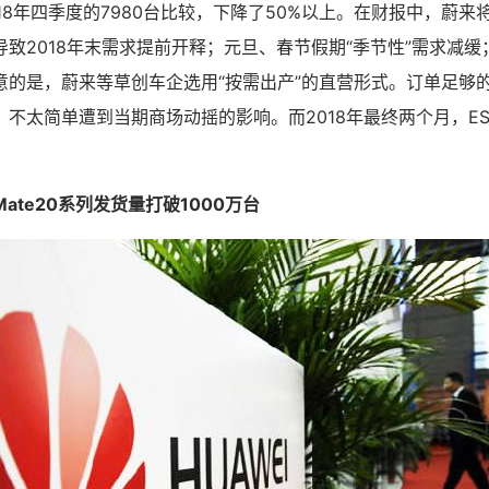
2018年四季度的7980台比较，下降了50%以上。在财报中，蔚
致2018年末需求提前开释；元旦、春节假期“季节性”需求减
意的是，蔚来等草创车企选用“按需出产”的直营形式。订单足够
不太简单遭到当期商场动摇的影响。而2018年最终两个月，E
ate20系列发货量打破1000万台