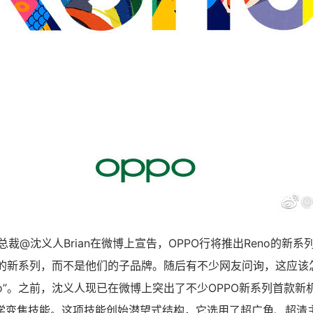
副总裁@沈义人Brian在微博上宣告，OPPO行将推出Reno的新
PO的新系列，而不是他们的子品牌。随后有不少网友问询，这应
: no”。之前，沈义人现已在微博上突出了不少OPPO新系列首款
学变焦技能。这项技能创始潜望式结构，它选用了超广角、超清主