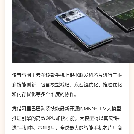
传音与阿里云在该款手机上根据联发科芯片进行了很
多技能创新，包含模型减肥、东西链优化、推理优化
和内存优化等多个维度的协作。
凭借阿里巴巴淘系技能最新开源的MNN-LLM大模型
推理引擎的高效GPU加快才能，大模型得以真实“装
进”手机中。本年3月，全球最大的智能手机芯片厂商