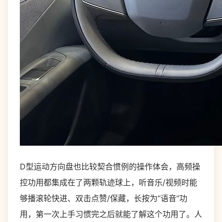
D型运动方向盘也比较契合惯例的操作体会，高频操
控功用都集成在了两颗轨迹球上，听音乐/视频时能
够播滚轮快进、双击点赞/保藏，长按为“语音”功
用，第一次上手习惯完之后就能了解这个功用了。人