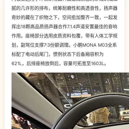
腻的几许形的排布，统筹耐磨性和高透音性，扬声器
奇妙的藏在了织物之下，空间愈加整齐一致，一起发
挥出18颗高品质扬声器合作7.1.4声道安置最佳的音响
作用。座椅部分选用皮质资料包覆，带有人体工学规
划，副驾位支撑7:3份额调理。小鹏MONA M03全系
标配了电动后尾门，惯例状态下后备厢容积为
621L，后排座椅放倒后，容量可拓宽至1603L。