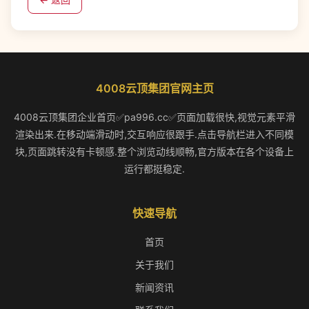
4008云顶集团官网主页
4008云顶集团企业首页✅pa996.cc✅页面加载很快,视觉元素平滑
渲染出来.在移动端滑动时,交互响应很跟手.点击导航栏进入不同模
块,页面跳转没有卡顿感.整个浏览动线顺畅,官方版本在各个设备上
运行都挺稳定.
快速导航
首页
关于我们
新闻资讯