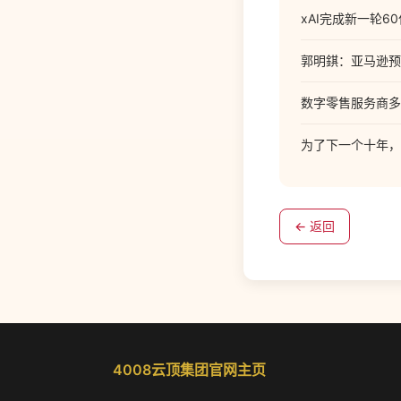
xAI完成新一轮6
郭明錤：亚马逊预计
数字零售服务商多
为了下一个十年，
← 返回
4008云顶集团官网主页