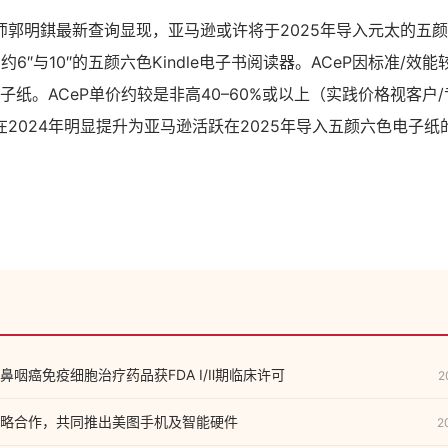
师郭明錤最新查询显现，亚马逊或许将于2025年导入元太的五
约6″与10″的五颜六色Kindle电子书阅读器。ACeP因标准/
是非电子纸。ACeP单价约较是非高40–60%或以上（实践价格视客
2024年明显提升为亚马逊活跃在2025年导入五颜六色电子纸
咽癌免疫细胞治疗药品获FDA Ⅰ/Ⅱ期临床许可
2
略合作，共同推出美图手机及智能硬件
2