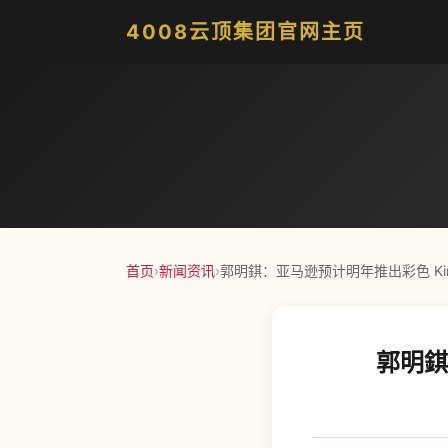
4008云顶集团官网主页
首页
›
新闻资讯
›
郭明錤：亚马逊预计明年推出彩色 Kin
郭明錤