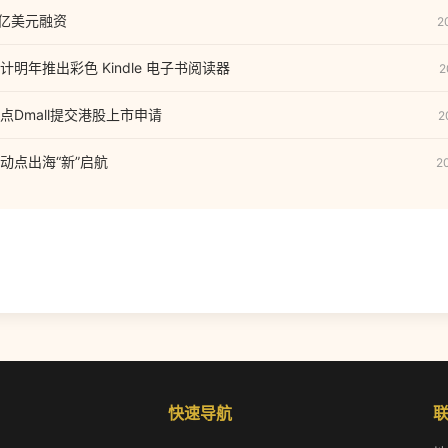
0亿美元融资
2
明年推出彩色 Kindle 电子书阅读器
2
点Dmall提交港股上市申请
2
动点出海“新”启航
2
快速导航