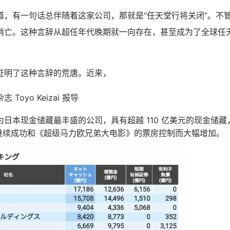
道，有一句话总伴随着这家公司，那就是“任天堂行将关闭”。不
消亡。这种言辞从超任年代晚期就一向存在，甚至成为了全球任
证明了这种言辞的荒唐。近来，
Toyo Keizai 报导
日本现金储藏最丰盛的公司，具有超越 110 亿美元的现金储
h 的继续成功和《超级马力欧兄弟大电影》的票房控制而大幅增加。