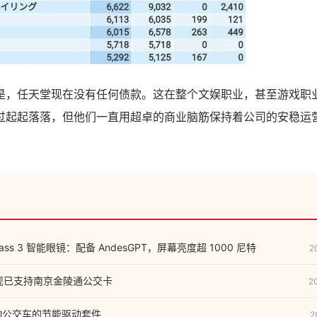
是，任天堂现在没有任何债款。这在整个文娱职业，甚至游戏职
过起起落落，但他们一直用超卓的商业脑筋保持着公司的安稳运营
 Glass 3 智能眼镜：配备 AndesGPT，屏幕亮度超 1000 尼特
2
ay 现已支持南京金陵通公交卡
2
电动公交车的节能驱动套件
2