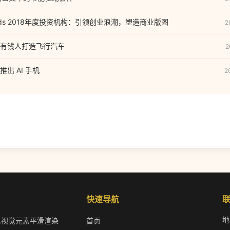
Awards 2018年度投资机构：引领创业浪潮，塑造商业版图
2
有钱人打造飞行汽车
2
出 AI 手机
2
快速导航
地
快,视觉元素平滑渲染
首页