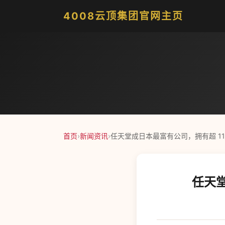
4008云顶集团官网主页
首页
›
新闻资讯
›
任天堂成日本最富有公司，拥有超 11
任天堂