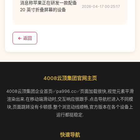
消息称苹果正在研发一款配备
2026-04-17 00:25:17
20 英寸折叠屏幕的设备
← 返回
4008云顶集团官网主页
4008云顶集团企业首页✅pa996.cc✅页面加载很快,视觉元素平滑
渲染出来.在移动端滑动时,交互响应很跟手.点击导航栏进入不同模
块,页面跳转没有卡顿感.整个浏览动线顺畅,官方版本在各个设备上
运行都挺稳定.
快速导航