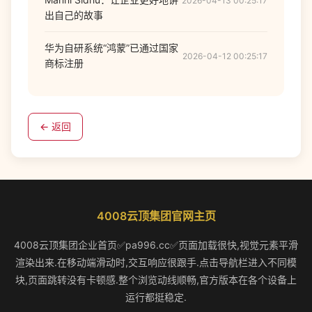
2026-04-13 00:25:17
出自己的故事
华为自研系统“鸿蒙”已通过国家
2026-04-12 00:25:17
商标注册
← 返回
4008云顶集团官网主页
4008云顶集团企业首页✅pa996.cc✅页面加载很快,视觉元素平滑
渲染出来.在移动端滑动时,交互响应很跟手.点击导航栏进入不同模
块,页面跳转没有卡顿感.整个浏览动线顺畅,官方版本在各个设备上
运行都挺稳定.