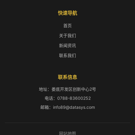
快速导航
首页
关于我们
新闻资讯
联系我们
联系信息
地址：娄底开发区创新中心2号
电话：0788-83600252
邮箱：info89@datasys.com
网站地图