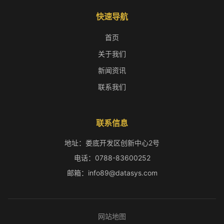
快速导航
首页
关于我们
新闻资讯
联系我们
联系信息
地址：娄底开发区创新中心2号
电话：0788-83600252
邮箱：info89@datasys.com
网站地图