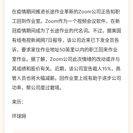
在疫情期间推进长途作业革新的Zoom公司正告知职
工回到作业室。Zoom作为一个视频会议软件，在新
冠疫情期间成为了长途作业的代名词。不过，据美国
有线电视新闻网7日报导，该公司近来已下发全员告
诉，要求家住作业地址50英里以内的职工回来作业
室作业。据了解，Zoom公司此次情绪的改动或许与
其成绩和股价有关。近期，该公司宣告裁人15%，高
管人员也将大幅减薪。回作业室上班有助于进步公司
功率，帮公司度过窘境。
来历：
环球网