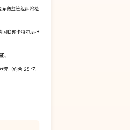
欧盟竞赛监管组织将检
德国联邦卡特尔局担
技能。
欧元（约合 25 亿