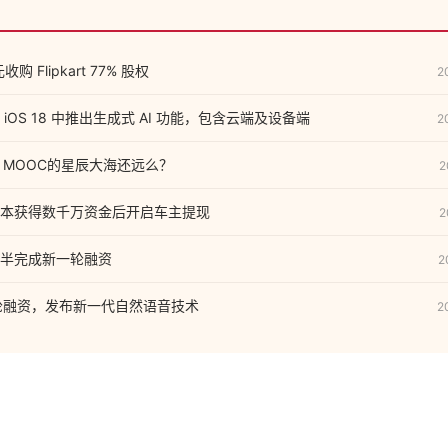
购 Flipkart 77% 股权
2
iOS 18 中推出生成式 AI 功能，包含云端及设备端
2
市了，MOOC的星辰大海还远么？
2
本获得数千万资金后开启车主提现
2
半完成新一轮融资
2
 轮融资，发布新一代自然语音技术
2