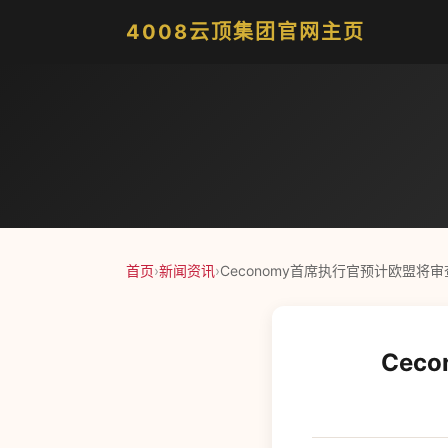
4008云顶集团官网主页
首页
›
新闻资讯
›
Ceconomy首席执行官预计欧盟将
Cec