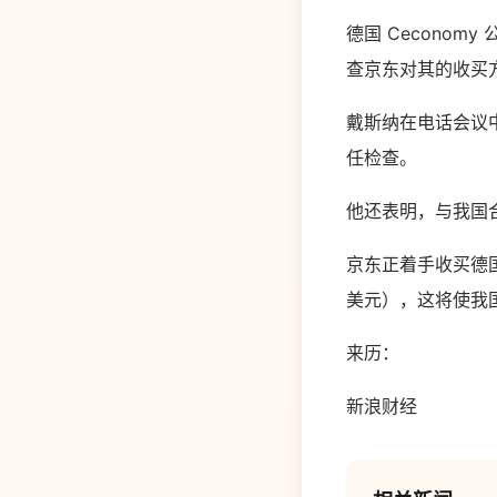
德国 Cecono
查京东对其的收买
戴斯纳在电话会议
任检查。
他还表明，与我国合
京东正着手收买德国 
美元），这将使我
来历：
新浪财经