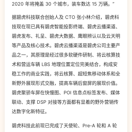
2020 年将掩盖 30 个城市，装车数达 15 万辆。”
据碧虎科技联合创始人及 CTO 张小林介绍，碧虎科
技现在现已具有碧虎智能投影终端、碧虎云播渠道、
碧虎发布、礼呈、碧虎大数据、鹰眼辨认以及云天明
等产品及核心技术。碧虎云播渠道是碧虎公司主要产
品之一，其原理是经过很多软硬件研制、将云核算技
术和营运车辆 LBS 地理位置定位完美结合，构成安
稳工作的商业实践，将云核算、超短焦移动体系和全
新野外展现形式交融，提高车辆后窗屏的展现价值。
碧虎聚骄车屏在快慢图、POI 信息点标签发布、媒体
联动、支撑 DSP 对接等方面都有显着的野外营销传
达数字化新特征。
碧虎科技此前现已完成了天使轮、Pre-A 轮和 A 轮