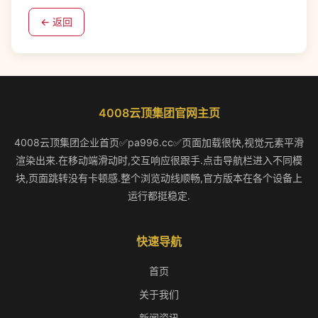
← 返回
4008云顶集团官网主页
4008云顶集团企业首页✅pa996.cc✅页面加载很快,视觉元素平滑
渲染出来.在移动端滑动时,交互响应很跟手.点击导航栏进入不同模
块,页面跳转没有卡顿感.整个浏览动线顺畅,官方版本在各个设备上
运行都挺稳定.
快速导航
首页
关于我们
新闻资讯