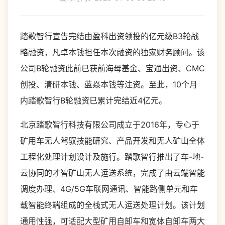
踏歌智行宣告完结由盈科出资领投的亿元级B3轮战
略融资，凡卓本钱担任本次融资的独家财务顾问。该
公司B轮融资此前已获前海母基金、宝通出资、CMC
创投、清研本钱、蓝焱本钱等注资。至此，10个月
内踏歌智行B轮融资已累计完结近4亿元。
北京踏歌智行科技有限公司成立于2016年，专心于
矿用车无人驾驭技能研究、产品开发和无人矿山全体
工程化处理计划设计及施行。踏歌智行推出了车-地-
云协同的才智矿山无人运送系统，完成了由云端智能
调度办理、4G/5G车联网通讯、智能路侧单元和车
载智能终端组成的全栈式无人运送处理计划。该计划
通用性强，可适配大型矿用自卸车和宽体自卸车两大