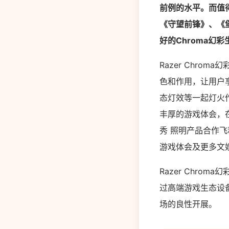
前例的水平。而值得
《守望前锋》、《
好的Chroma幻
Razer Chr
色和作用，让用户享
态灯效等一起灯火作用
丰厚的游戏体会，
秀 照明产品合作飞
游戏体会及更多文
Razer Chr
过高端游戏生态设
场的良性开展。