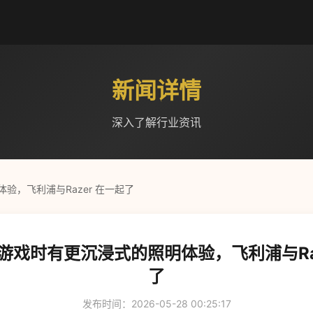
新闻详情
深入了解行业资讯
验，飞利浦与Razer 在一起了
游戏时有更沉浸式的照明体验，飞利浦与Raz
了
发布时间：2026-05-28 00:25:17