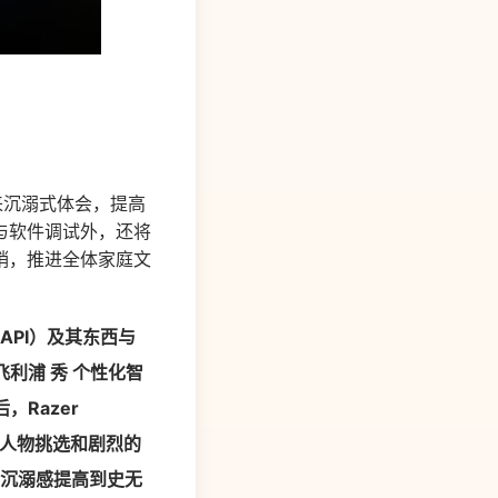
来沉溺式体会，提高
与软件调试外，还将
销，推进全体家庭文
t API）及其东西与
飞利浦 秀 个性化智
，Razer
从人物挑选和剧烈的
戏沉溺感提高到史无