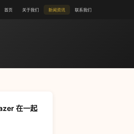
首页
关于我们
新闻资讯
联系我们
er 在一起