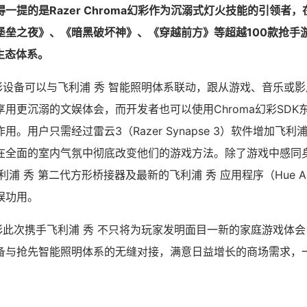
一提的是Razer Chroma幻彩作为沉溺式灯火技能的引领者
堡垒之夜》、《暗黑破坏神》、《穿越前方》等超越100款抢手
彩生态体系。
oma幻彩设备可以与飞利浦 秀 智能照明体系联动，跟从游戏、音乐
用更沉溺的文娱体会，而开发者也可以使用Chroma幻彩SDK
。用户只需经过雷云3（Razer Synapse 3）软件增加飞利
在全面的室内气氛中彻底改变他们的游戏方法。除了游戏中感同
利浦 秀 第二代方形桥接器及最新的飞利浦 秀 应用程序（Hue 
娱功用。
oma幻彩此次携手飞利浦 秀 不只将为玩家发明面目一新的家庭游戏
备与抢先智能照明体系的无缝对接，满意日益增长的商场需求，