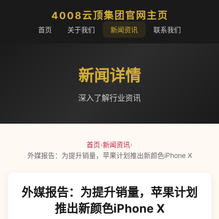
4008云顶集团官网主页
首页
关于我们
新闻资讯
联系我们
新闻详情
深入了解行业资讯
首页
›
新闻资讯
›
外媒报告：为提升销量，苹果计划推出新颜色iPhone X
外媒报告：为提升销量，苹果计划
推出新颜色iPhone X