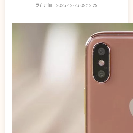
发布时间：2025-12-26 09:12:29