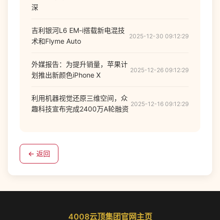
深
吉利银河L6 EM-i搭载新电混技
2025-12-30 09:12:29
术和Flyme Auto
外媒报告：为提升销量，苹果计
2025-12-26 09:12:29
划推出新颜色iPhone X
利用机器视觉还原三维空间，众
2025-12-16 09:12:29
趣科技宣布完成2400万A轮融资
← 返回
4008云顶集团官网主页