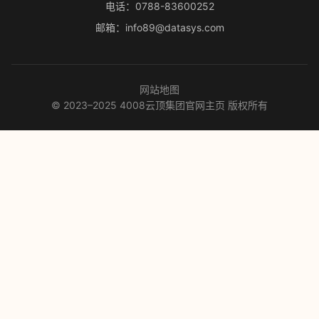
电话：0788-83600252
邮箱：info89@datasys.com
网站地图
© 2023–2025 4008云顶集团官网主页 版权所有